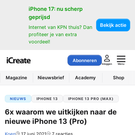
iPhone 17: nu scherp
geprijsd
Bekijk actie
Internet van KPN thuis? Dan
profiteer je van extra
voordeel!
Abonneren
Menu
Inloggen
Magazine
Nieuwsbrief
Academy
Shop
NIEUWS
IPHONE 13
IPHONE 13 PRO (MAX)
6x waarom we uitkijken naar de
nieuwe iPhone 13 (Pro)
Auteur:
Koen
17 juni 2021
7 reacties