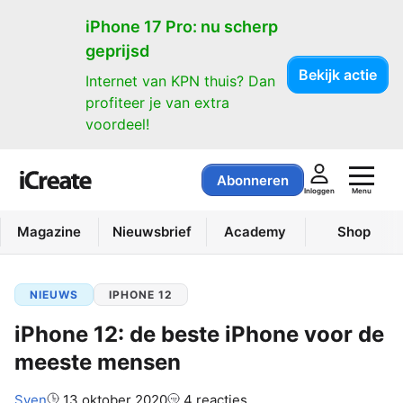
iPhone 17 Pro: nu scherp
geprijsd
Bekijk actie
Internet van KPN thuis? Dan
profiteer je van extra
voordeel!
Abonneren
Menu
Inloggen
Magazine
Nieuwsbrief
Academy
Shop
NIEUWS
IPHONE 12
iPhone 12: de beste iPhone voor de
meeste mensen
Auteur:
Sven
13 oktober 2020
4 reacties