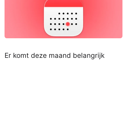
Er komt deze maand belangrijk
Apple-nieuws aan! Op deze datum
moet je klaarzitten voor een grote
aankondiging – en die draait
helemaal om de iPhone.
Lees verder na de advertentie