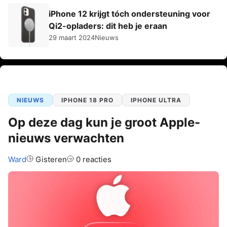
iPhone 12 krijgt tóch ondersteuning voor
Qi2-opladers: dit heb je eraan
29 maart 2024
Nieuws
NIEUWS
IPHONE 18 PRO
IPHONE ULTRA
Op deze dag kun je groot Apple-
nieuws verwachten
Auteur:
Ward
Gisteren
0 reacties