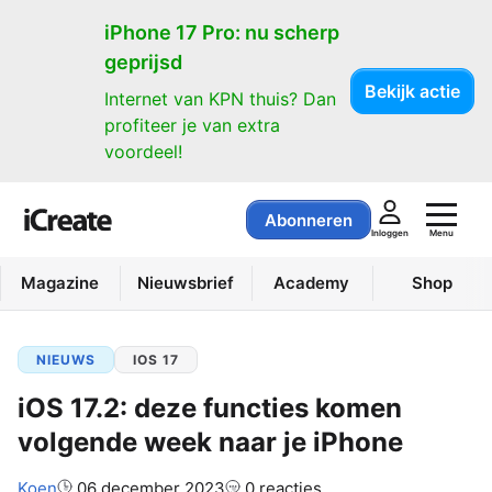
iPhone 17 Pro: nu scherp
geprijsd
Bekijk actie
Internet van KPN thuis? Dan
profiteer je van extra
voordeel!
Abonneren
Menu
Inloggen
Magazine
Nieuwsbrief
Academy
Shop
NIEUWS
IOS 17
iOS 17.2: deze functies komen
volgende week naar je iPhone
Auteur:
Koen
06 december 2023
0 reacties