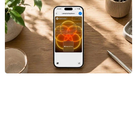
Een ticket, klantenkaart of andere
QR- of streepjescode die niet
geschikt was voor Apple Wallet?
Even door Pass4Wallet halen en hij
stond alsnog tussen je andere