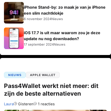
iPhone Stand-by: zo maak je van je iPhone
een slim nachtklokje
6 november 2024
Nieuws
iOS 17.7 is uit maar waarom zou je deze
update nu nog downloaden?
17 september 2024
Nieuws
NIEUWS
APPLE WALLET
Pass4Wallet werkt niet meer: dit
zijn de beste alternatieven
Auteur:
Laura
Gisteren
1 reacties