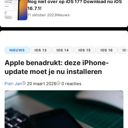
Nog niet over op iOS 17? Download nú iOS
16.7.1!
11 oktober 2023
Nieuws
NIEUWS
IOS 13
IOS 14
IOS 15
IOS 16
IO
Apple benadrukt: deze iPhone-
update moet je nu installeren
Auteur:
Piet-Jan
20 maart 2026
0 reacties