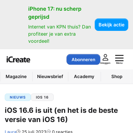
iPhone 17: nu scherp
geprijsd
Bekijk actie
Internet van KPN thuis? Dan
profiteer je van extra
voordeel!
Abonneren
Menu
Inloggen
Magazine
Nieuwsbrief
Academy
Shop
NIEUWS
IOS 16
iOS 16.6 is uit (en het is de beste
versie van iOS 16)
Auteur:
Laura
25 juli 2023
0 reacties