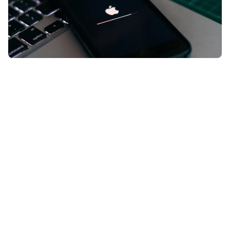
Apple wil dat sommige iPhone-
gebruikers snel in actie komen. Een
nieuwe update beschermt je toestel
tegen serieuze dreigingen.
Lees verder na de advertentie