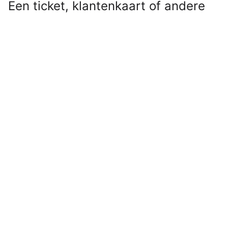
Een ticket, klantenkaart of andere
QR- of streepjescode die niet
geschikt was voor Apple Wallet?
Even door Pass4Wallet halen en hij
stond alsnog tussen je andere
passen. Maar nu Pass4Wallet niet
meer werkt, zul je op zoek moeten
naar een vervanger.
Lees verder na de advertentie