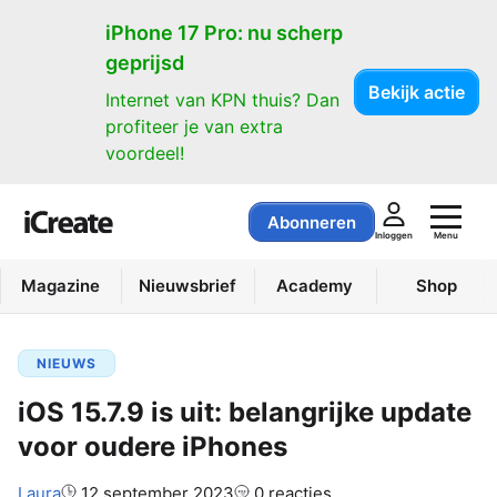
iPhone 17 Pro: nu scherp
geprijsd
Bekijk actie
Internet van KPN thuis? Dan
profiteer je van extra
voordeel!
Abonneren
Menu
Inloggen
Magazine
Nieuwsbrief
Academy
Shop
NIEUWS
iOS 15.7.9 is uit: belangrijke update
voor oudere iPhones
Auteur:
Laura
12 september 2023
0 reacties