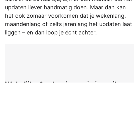
updaten liever handmatig doen. Maar dan kan
het ook zomaar voorkomen dat je wekenlang,
maandenlang of zelfs jarenlang het updaten laat
liggen – en dan loop je écht achter.
Wekelijks Apple-nieuws in je mail
Ontvang wekelijks het opvallendste Apple-nieuws,
aanbiedingen en de handigste tips voor je iPhone, iPad
en Mac!
E-mailadres: