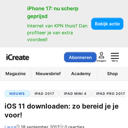
iPhone 17: nu scherp
geprijsd
Bekijk actie
Internet van KPN thuis? Dan
profiteer je van extra
voordeel!
Abonneren
Menu
Inloggen
Magazine
Nieuwsbrief
Academy
Shop
NIEUWS
IPAD 2017
IPAD MINI 4
IPAD PRO 2017
iOS 11 downloaden: zo bereid je je
voor!
Auteur:
Laura
18 september 2017
0 reacties