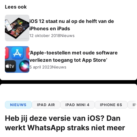
Lees ook
iOS 12 staat nu al op de helft van de
iPhones en iPads
12 oktober 2018
Nieuws
‘Apple-toestellen met oude software
verliezen toegang tot App Store’
5 april 2023
Nieuws
NIEUWS
IPAD AIR
IPAD MINI 4
IPHONE 6S
I
Heb jij deze versie van iOS? Dan
werkt WhatsApp straks niet meer