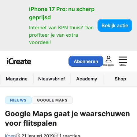
iPhone 17 Pro: nu scherp
geprijsd
Bekijk actie
Internet van KPN thuis? Dan
profiteer je van extra
voordeel!
Abonneren
Menu
Inloggen
Magazine
Nieuwsbrief
Academy
Shop
NIEUWS
GOOGLE MAPS
Google Maps gaat je waarschuwen
voor flitspalen
Auteur:
Koen
21 januari 2019
1 reacties