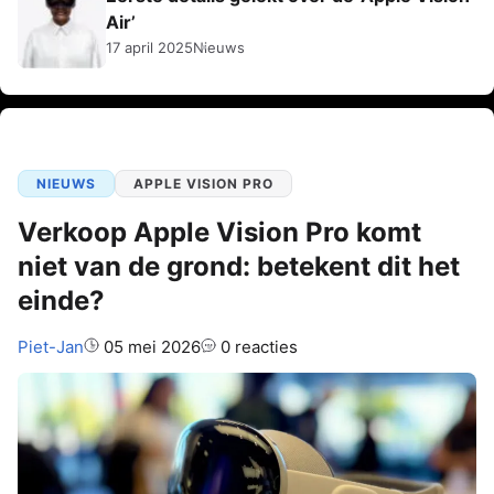
Air’
17 april 2025
Nieuws
NIEUWS
APPLE VISION PRO
Verkoop Apple Vision Pro komt
niet van de grond: betekent dit het
einde?
Auteur:
Piet-Jan
05 mei 2026
0 reacties