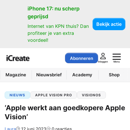
iPhone 17: nu scherp
geprijsd
Bekijk actie
Internet van KPN thuis? Dan
profiteer je van extra
voordeel!
Abonneren
Menu
Inloggen
Magazine
Nieuwsbrief
Academy
Shop
NIEUWS
APPLE VISION PRO
VISIONOS
‘Apple werkt aan goedkopere Apple
Vision’
Auteur:
Laura
12 juni 2023
0 reacties