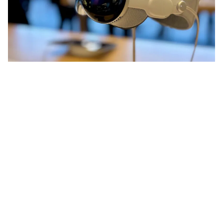
De
Apple Vision Pro
niet echt een
succes geworden. Gaat Apple
stoppen met de VR-bril, of is er toch
nog een sprankje hoop voor de
headset?
Lees verder na de advertentie