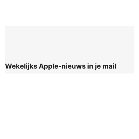
Wekelijks Apple-nieuws in je mail
Ontvang wekelijks het opvallendste Apple-nieuws,
aanbiedingen en de handigste tips voor je iPhone, iPad
en Mac!
E-mailadres:
Ontvang wekelijks het opvallendste Apple-nieuws,
aanbiedingen en de handigste tips voor je iPhone, iPad en