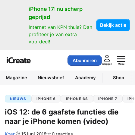
iPhone 17: nu scherp
geprijsd
Bekijk actie
Internet van KPN thuis? Dan
profiteer je van extra
voordeel!
Abonneren
Menu
Inloggen
Magazine
Nieuwsbrief
Academy
Shop
NIEUWS
IPHONE 6
IPHONE 6S
IPHONE 7
IPH
iOS 12: de 6 gaafste functies die
naar je iPhone komen (video)
Auteur:
Koen
15 juni 2018
0 reacties