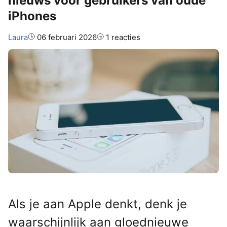
nieuws voor gebruikers van oude
iPhones
Auteur:
Laura
06 februari 2026
1 reacties
Als je aan Apple denkt, denk je
waarschijnlijk aan gloednieuwe