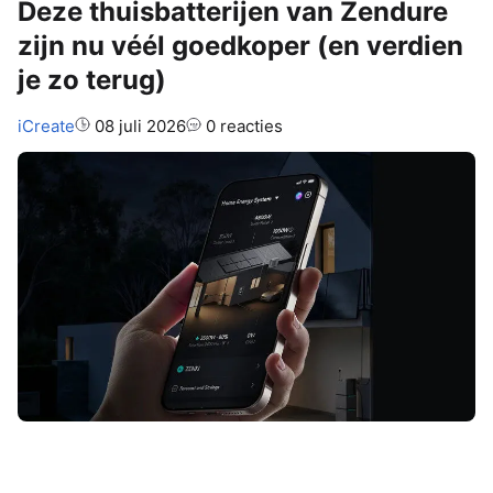
Deze thuisbatterijen van Zendure
zijn nu véél goedkoper (en verdien
je zo terug)
Auteur:
iCreate
08 juli 2026
0 reacties
De salderingsregeling stopt,