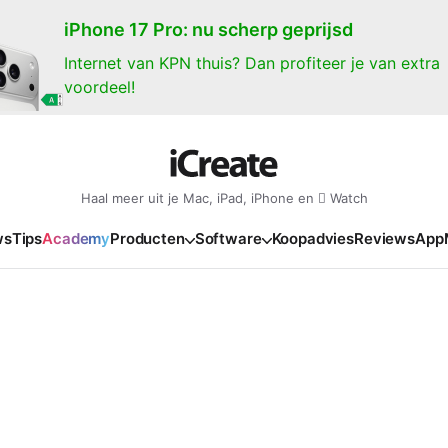
iPhone 17 Pro: nu scherp geprijsd
Internet van KPN thuis? Dan profiteer je van extra
voordeel!
Haal meer uit je Mac, iPad, iPhone en  Watch
ws
Tips
Academy
Producten
Software
Koopadvies
Reviews
App
iPad
iPadOS
o
en Gate
iPad Pro 2025
iPadOS 27
NIEUW
NIEUW
NIEUW
NIEUW
e
iPad Air 2026
iPadOS 26
NIEUW
 2026
oia
iPad Air 2025
iPadOS 18
NIEUW
o M5
oma
iPad mini 7
iPadOS 17
NIEUW
NIEUW
24
ura
iPad 2025
NIEUW