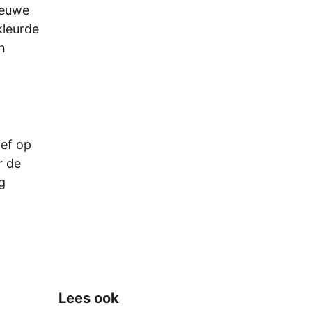
ieuwe
kleurde
n
ief op
r de
g
Lees ook