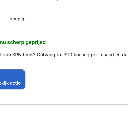
kooptip
 nu scherp geprijsd
net van KPN thuis? Ontvang tot €10 korting per maand en d
kijk actie