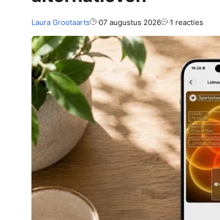
Auteur:
Laura
Grootaarts
07 augustus 2026
1 reacties