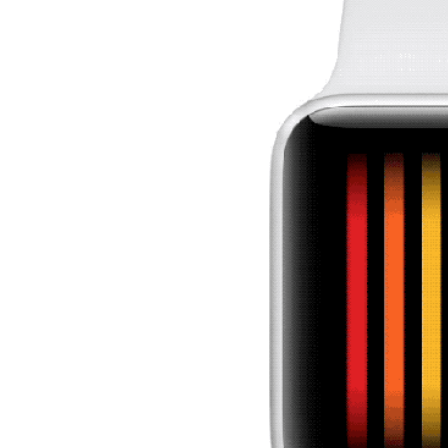
AirPods Pro 2
AirPods Max
AirPods Max 2
GERUCHTEN
Alle AirPods