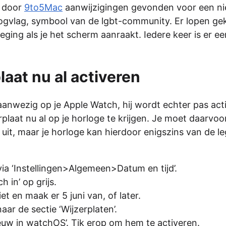
n door
9to5Mac
aanwijzigingen gevonden voor een n
oogvlag, symbool van de lgbt-community. Er lopen ge
ing als je het scherm aanraakt. Iedere keer is er ee
aat nu al activeren
aanwezig op je Apple Watch, hij wordt echter pas act
rplaat nu al op je horloge te krijgen. Je moet daarvoo
uit, maar je horloge kan hierdoor enigszins van de le
 via ‘Instellingen>Algemeen>Datum en tijd’.
 in’ op grijs.
et en maak er 5 juni van, of later.
r de sectie ‘Wijzerplaten’.
Nieuw in watchOS’. Tik erop om hem te activeren.