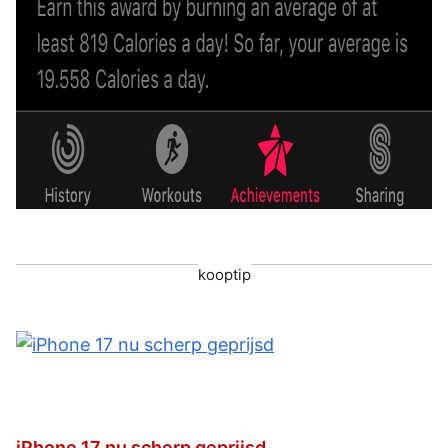
kooptip
iPhone 17 nu scherp geprijsd