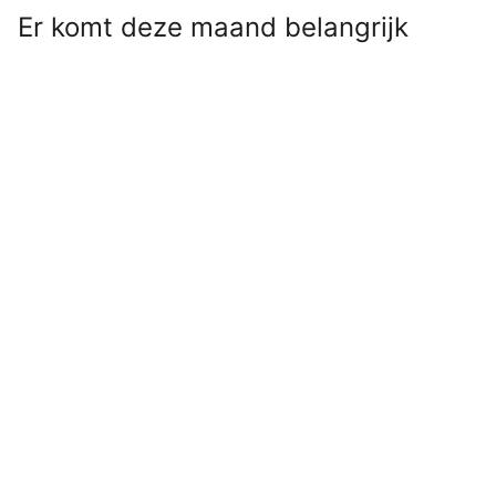
Er komt deze maand belangrijk
Apple-nieuws aan! Op deze datum
moet je klaarzitten voor een grote
aankondiging – en die draait
helemaal om de iPhone.
Lees verder na de advertentie