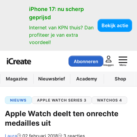
iPhone 17: nu scherp
geprijsd
Bekijk actie
Internet van KPN thuis? Dan
profiteer je van extra
voordeel!
Abonneren
Menu
Inloggen
Magazine
Nieuwsbrief
Academy
Shop
NIEUWS
APPLE WATCH SERIES 3
WATCHOS 4
Apple Watch deelt ten onrechte
medailles uit
Auteur:
Laura
02 februari 2018
3 reacties