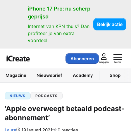
iPhone 17 Pro: nu scherp
geprijsd
Bekijk actie
Internet van KPN thuis? Dan
profiteer je van extra
voordeel!
Abonneren
Menu
Inloggen
Magazine
Nieuwsbrief
Academy
Shop
NIEUWS
PODCASTS
‘Apple overweegt betaald podcast-
abonnement’
Auteur:
Laura
19 januari 2021
0 reacties