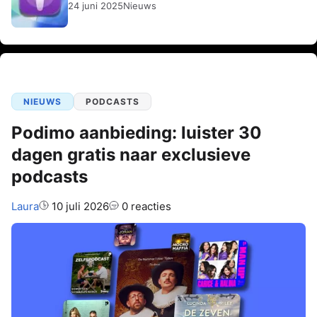
24 juni 2025
Nieuws
NIEUWS
PODCASTS
Podimo aanbieding: luister 30
dagen gratis naar exclusieve
podcasts
Auteur:
Laura
10 juli 2026
0 reacties