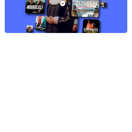
Zin in een goede podcast deze
zomer? Of je nu onderweg bent
naar je vakantiebestemming,
ontspant aan het zwembad of
lekker in de tuin zit: dit is het
perfecte moment om Podimo uit te
proberen. Profiteer nu van een
mooie aanbieding en luister 30