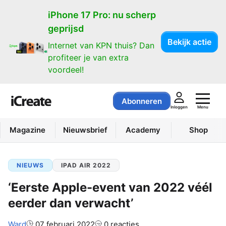
iPhone 17 Pro: nu scherp
geprijsd
Bekijk actie
Internet van KPN thuis? Dan
profiteer je van extra
voordeel!
Abonneren
Menu
Inloggen
Magazine
Nieuwsbrief
Academy
Shop
NIEUWS
IPAD AIR 2022
‘Eerste Apple-event van 2022 véél
eerder dan verwacht’
Auteur:
Ward
07 februari 2022
0 reacties