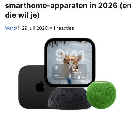
smarthome-apparaten in 2026 (en
die wil je)
Auteur:
Ward
29 juli 2026
1 reacties
Apple heeft drie nieuwe