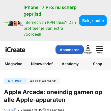
iPhone 17 Pro: nu scherp
geprijsd
Bekijk actie
Internet van KPN thuis? Dan
profiteer je van extra
voordeel!
Abonneren
Menu
Inloggen
Magazine
Nieuwsbrief
Academy
Shop
NIEUWS
APPLE ARCADE
Apple Arcade: oneindig gamen op
alle Apple-apparaten
Auteur:
Sven
25 maart 2019
0 reacties