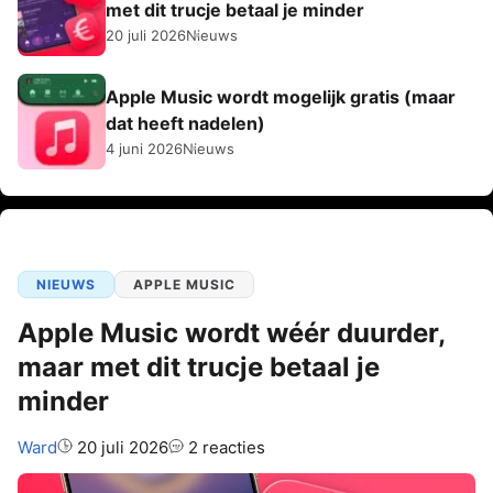
met dit trucje betaal je minder
20 juli 2026
Nieuws
Apple Music wordt mogelijk gratis (maar
dat heeft nadelen)
4 juni 2026
Nieuws
NIEUWS
APPLE MUSIC
Apple Music wordt wéér duurder,
maar met dit trucje betaal je
minder
Auteur:
Ward
20 juli 2026
2 reacties