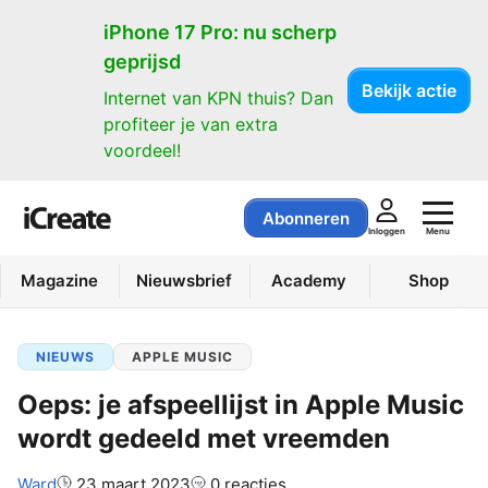
iPhone 17 Pro: nu scherp
geprijsd
Bekijk actie
Internet van KPN thuis? Dan
profiteer je van extra
voordeel!
Abonneren
Menu
Inloggen
Magazine
Nieuwsbrief
Academy
Shop
NIEUWS
APPLE MUSIC
Oeps: je afspeellijst in Apple Music
wordt gedeeld met vreemden
Auteur:
Ward
23 maart 2023
0 reacties