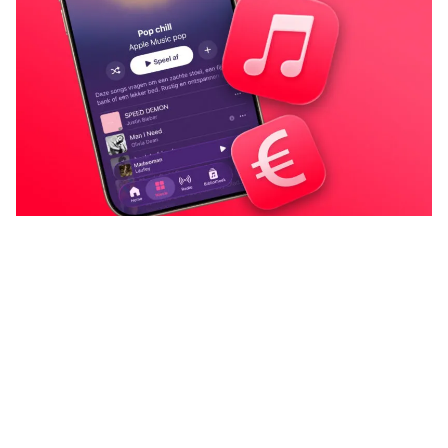
De prijs van Apple Music stijgt per
direct in Nederland en België – maar
er is een trucje waarmee je tóch
minder betaalt!