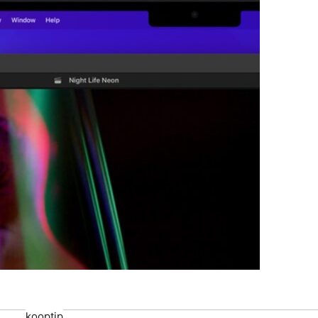
kooptip