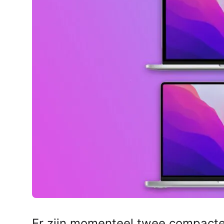
AirPods Pro 2
AirPods Max
AirPods Max 2
GERUCHTEN
Alle AirPods
Er zijn momenteel twee compact