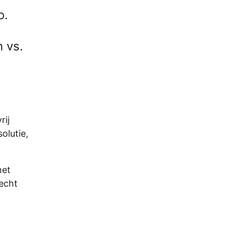
o.
 vs.
rij
olutie,
met
 echt