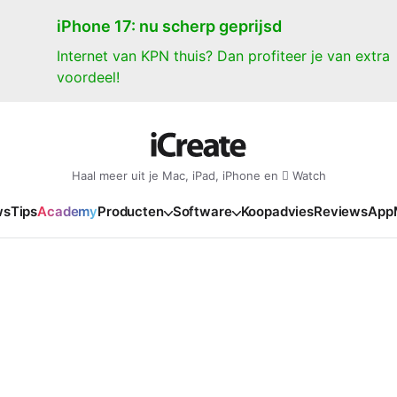
iPhone 17: nu scherp geprijsd
Internet van KPN thuis? Dan profiteer je van extra
voordeel!
Haal meer uit je Mac, iPad, iPhone en  Watch
ws
Tips
Academy
Producten
Software
Koopadvies
Reviews
App
iPad
iPadOS
o
en Gate
iPad Pro 2025
iPadOS 27
NIEUW
NIEUW
NIEUW
NIEUW
e
iPad Air 2026
iPadOS 26
NIEUW
 2026
oia
iPad Air 2025
iPadOS 18
NIEUW
o M5
oma
iPad mini 7
iPadOS 17
NIEUW
NIEUW
24
ura
iPad 2025
NIEUW