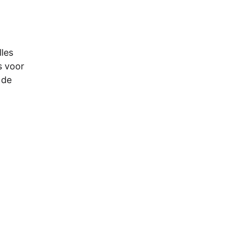
les
s voor
 de