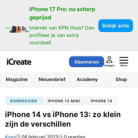
iPhone 17 Pro: nu scherp
geprijsd
Bekijk actie
Internet van KPN thuis? Dan
profiteer je van extra
voordeel!
Abonneren
Menu
Inloggen
Magazine
Nieuwsbrief
Academy
Shop
KOOPADVIES
IPHONE 13 MINI
IPHONE 14
iPhone 14 vs iPhone 13: zo klein
zijn de verschillen
Auteur:
Koen
08 februari 2023
0 reacties