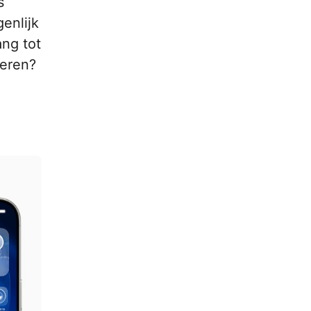
s
genlijk
ang tot
leren?