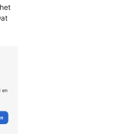
 het
Dat
d en