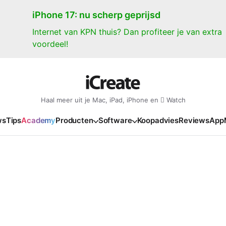
iPhone 17: nu scherp geprijsd
Internet van KPN thuis? Dan profiteer je van extra
voordeel!
Haal meer uit je Mac, iPad, iPhone en  Watch
ws
Tips
Academy
Producten
Software
Koopadvies
Reviews
App
iPad
iPadOS
o
en Gate
iPad Pro 2025
iPadOS 27
NIEUW
NIEUW
NIEUW
NIEUW
e
iPad Air 2026
iPadOS 26
NIEUW
 2026
oia
iPad Air 2025
iPadOS 18
NIEUW
o M5
oma
iPad mini 7
iPadOS 17
NIEUW
NIEUW
24
ura
iPad 2025
NIEUW