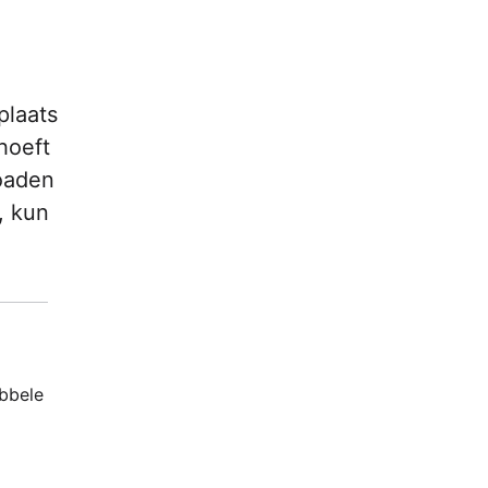
plaats
 hoeft
loaden
, kun
ubbele