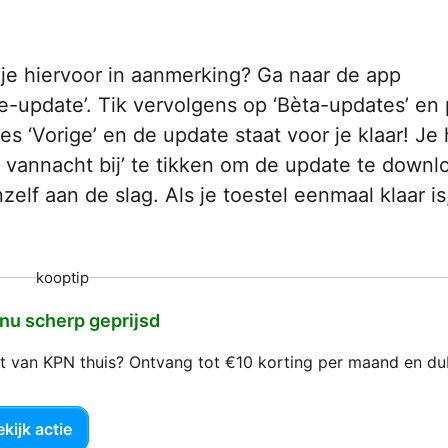
 je hiervoor in aanmerking? Ga naar de app
e-update’. Tik vervolgens op ‘Bèta-updates’ en 
ies ‘Vorige’ en de update staat voor je klaar! Je
k vannacht bij’ te tikken om de update te down
zelf aan de slag. Als je toestel eenmaal klaar is
kooptip
 nu scherp geprijsd
net van KPN thuis? Ontvang tot €10 korting per maand en d
kijk actie