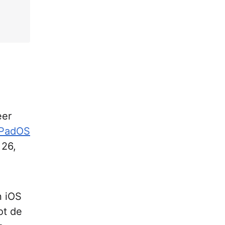
eer
iPadOS
 26,
n iOS
ot de