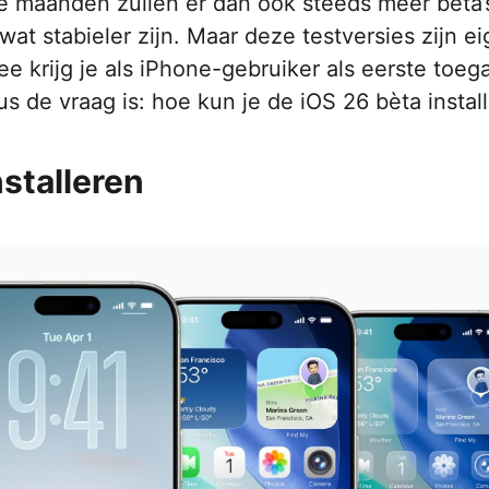
de maanden zullen er dan ook steeds meer bèta’
wat stabieler zijn. Maar deze testversies zijn ei
 krijg je als iPhone-gebruiker als eerste toeg
us de vraag is: hoe kun je de iOS 26 bèta instal
nstalleren