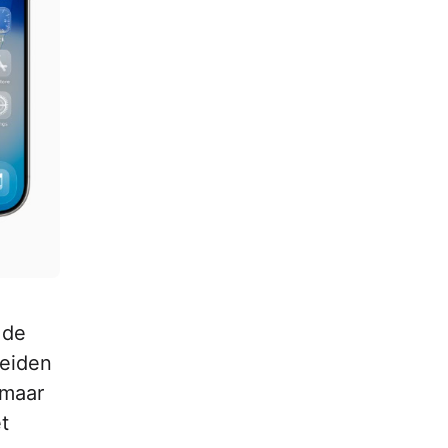
 de
reiden
omaar
t