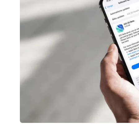
AirPods Pro 2
AirPods Max
AirPods Max 2
GERUCHTEN
Alle AirPods