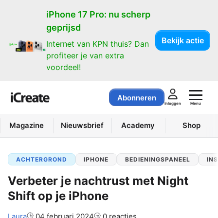
iPhone 17 Pro: nu scherp
geprijsd
Bekijk actie
Internet van KPN thuis? Dan
profiteer je van extra
voordeel!
Abonneren
Menu
Inloggen
Magazine
Nieuwsbrief
Academy
Shop
ACHTERGROND
IPHONE
BEDIENINGSPANEEL
IN
Verbeter je nachtrust met Night
Shift op je iPhone
Auteur:
Laura
04 februari 2024
0 reacties