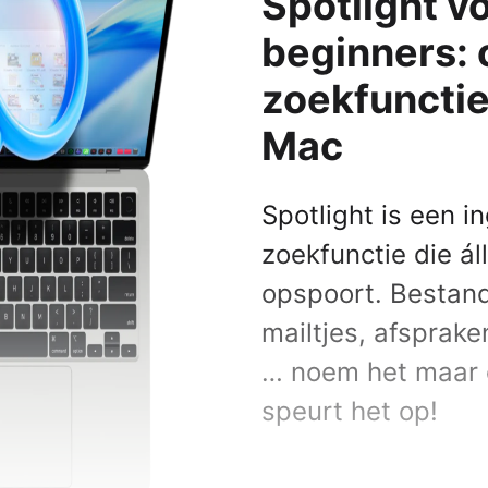
Spotlight v
Alle iPads
beginners: 
ks
s
Functies
zoekfunctie
 Macs
AirPlay
AirDrop
Mac
Bedieningspaneel
Delen met gezin
Spotlight is een 
Meldingen
zoekfunctie die ál
Widgets
opspoort. Bestan
Alle functionaliteiten
mailtjes, afspraken
le-producten
mma's
… noem het maar o
 Pro
speurt het op!
NIEUW