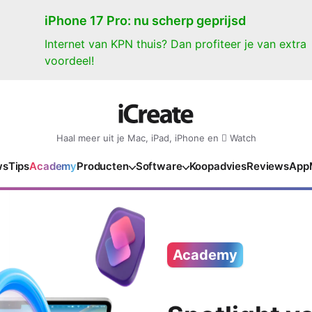
iPhone 17 Pro: nu scherp geprijsd
Internet van KPN thuis? Dan profiteer je van extra
voordeel!
Haal meer uit je Mac, iPad, iPhone en  Watch
ws
Tips
Academy
Producten
Software
Koopadvies
Reviews
App
iPad
iPadOS
o
en Gate
iPad Pro 2025
iPadOS 27
NIEUW
NIEUW
NIEUW
NIEUW
e
iPad Air 2026
iPadOS 26
NIEUW
Academy
 2026
oia
iPad Air 2025
iPadOS 18
NIEUW
o M5
oma
iPad mini 7
iPadOS 17
NIEUW
NIEUW
24
ura
iPad 2025
NIEUW