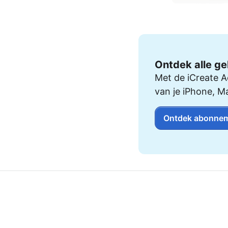
AirPods Pro 2
AirPods Max
AirPods Max 2
GERUCHTEN
Alle AirPods
Ontdek alle ge
Met de iCreate A
van je iPhone, M
Ontdek abonnem