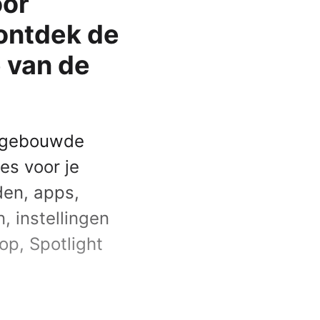
oor
Apple Watch SE 2022
ontdek de
Apple Watch Ultra 2
 van de
Apple Watch Ultra
Alle Apple Watches
ingebouwde
les voor je
den, apps,
, instellingen
p, Spotlight