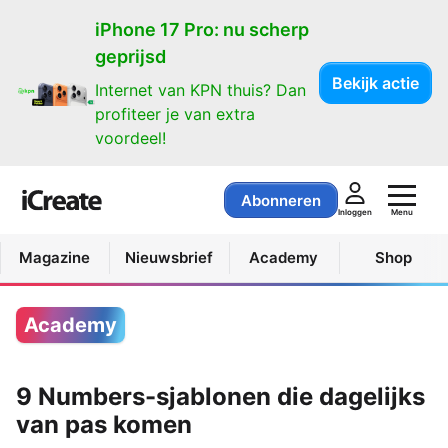
iPhone 17 Pro: nu scherp
geprijsd
Bekijk actie
Internet van KPN thuis? Dan
profiteer je van extra
voordeel!
Abonneren
Menu
Inloggen
Magazine
Nieuwsbrief
Academy
Shop
Academy
9 Numbers-sjablonen die dagelijks
van pas komen