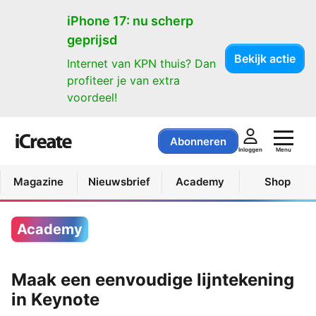
iPhone 17: nu scherp
geprijsd
Bekijk actie
Internet van KPN thuis? Dan
profiteer je van extra
voordeel!
Abonneren
Menu
Inloggen
Magazine
Nieuwsbrief
Academy
Shop
Academy
Maak een eenvoudige lijntekening
in Keynote