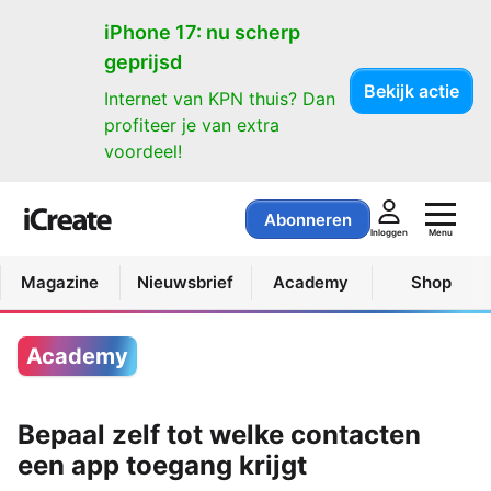
iPhone 17: nu scherp
geprijsd
Bekijk actie
Internet van KPN thuis? Dan
profiteer je van extra
voordeel!
Abonneren
Menu
Inloggen
Magazine
Nieuwsbrief
Academy
Shop
Academy
Bepaal zelf tot welke contacten
een app toegang krijgt