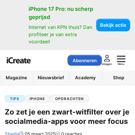
iPhone 17 Pro: nu scherp
geprijsd
Bekijk actie
Internet van KPN thuis? Dan
profiteer je van extra
voordeel!
Abonneren
Menu
Inloggen
Magazine
Nieuwsbrief
Academy
Shop
TIPS
IPHONE
OPDRACHTEN
Zo zet je een zwart-witfilter over je
socialmedia-apps voor meer focus
Auteur:
Sheilla
05 maart 2025
0 reacties