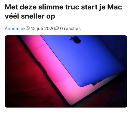
Met deze slimme truc start je Mac
véél sneller op
Auteur:
Annemiek
15 juli 2026
0 reacties
Zet je je
Mac
vaak uit, maar duurt