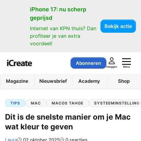
iPhone 17: nu scherp
geprijsd
Bekijk actie
Internet van KPN thuis? Dan
profiteer je van extra
voordeel!
Abonneren
Menu
Inloggen
Magazine
Nieuwsbrief
Academy
Shop
TIPS
MAC
MACOS TAHOE
SYSTEEMINSTELLING
Dit is de snelste manier om je Mac
wat kleur te geven
Auteur:
Laura
02 oktober 2025
0 reacties