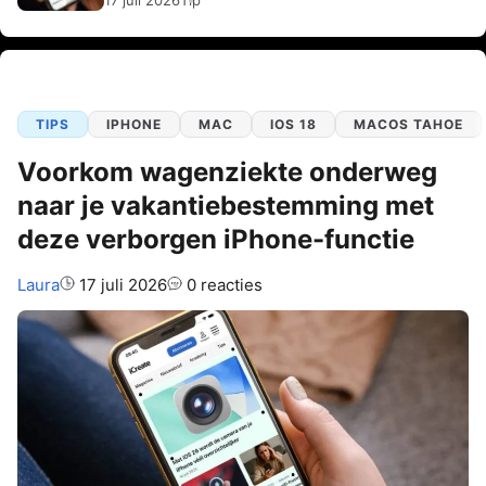
17 juli 2026
Tip
TIPS
IPHONE
MAC
IOS 18
MACOS TAHOE
Voorkom wagenziekte onderweg
naar je vakantiebestemming met
deze verborgen iPhone-functie
Auteur:
Laura
17 juli 2026
0 reacties