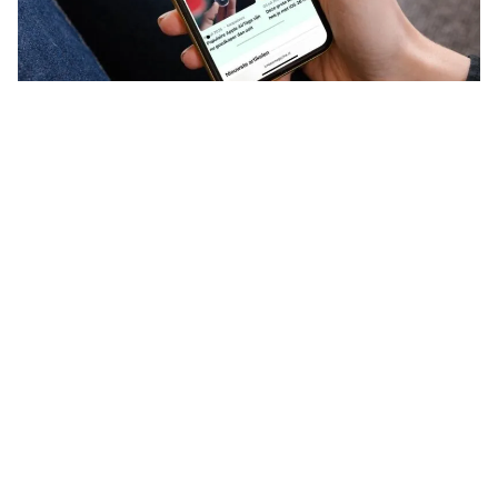
Heb je last van wagenziekte en
vermijd je je
iPhone
daarom – ook
als passagier op weg naar je
vakantiebestemming? Of wil je
tijdens een lange bus- of treinrit op
je MacBook werken, maar word je
misselijk? Deze functie biedt
uitkomst.