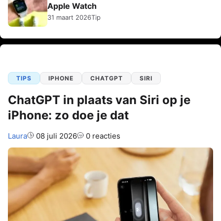
Apple Watch
31 maart 2026
Tip
TIPS
IPHONE
CHATGPT
SIRI
ChatGPT in plaats van Siri op je
iPhone: zo doe je dat
Auteur:
Laura
08 juli 2026
0 reacties