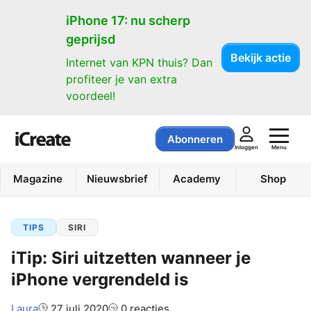
iPhone 17: nu scherp
geprijsd
Bekijk actie
Internet van KPN thuis? Dan
profiteer je van extra
voordeel!
Abonneren
Menu
Inloggen
Magazine
Nieuwsbrief
Academy
Shop
TIPS
SIRI
iTip: Siri uitzetten wanneer je
iPhone vergrendeld is
Auteur:
Laura
27 juli 2020
0 reacties