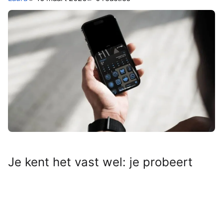
Je kent het vast wel: je probeert
met één hand je iPhone te
bedienen, maar de knop of app die
je nodig hebt, staat nét iets te hoog