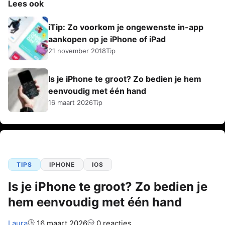
Lees ook
iTip: Zo voorkom je ongewenste in-app
aankopen op je iPhone of iPad
21 november 2018
Tip
Is je iPhone te groot? Zo bedien je hem
eenvoudig met één hand
16 maart 2026
Tip
TIPS
IPHONE
IOS
Is je iPhone te groot? Zo bedien je
hem eenvoudig met één hand
Auteur:
Laura
16 maart 2026
0 reacties