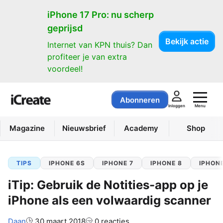
iPhone 17 Pro: nu scherp
geprijsd
Bekijk actie
Internet van KPN thuis? Dan
profiteer je van extra
voordeel!
Abonneren
Menu
Inloggen
Magazine
Nieuwsbrief
Academy
Shop
TIPS
IPHONE 6S
IPHONE 7
IPHONE 8
IPHONE
iTip: Gebruik de Notities-app op je
iPhone als een volwaardig scanner
Auteur:
Daan
30 maart 2018
0 reacties