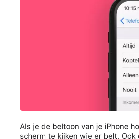
AirPods Pro 2
AirPods Max
AirPods Max 2
GERUCHTEN
Alle AirPods
Als je de beltoon van je iPhone hoo
scherm te kijken wie er belt. Ook 