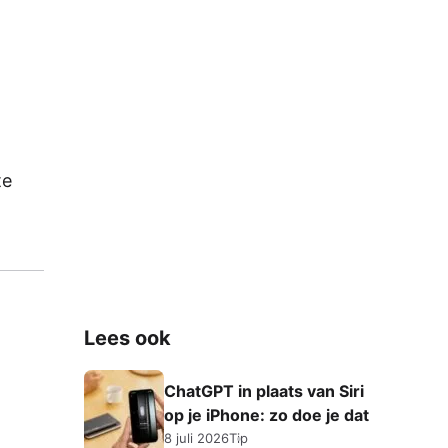
te
Lees ook
ChatGPT in plaats van Siri
op je iPhone: zo doe je dat
8 juli 2026
Tip