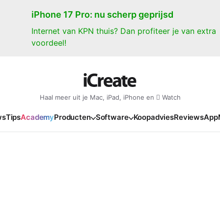
iPhone 17 Pro: nu scherp geprijsd
Internet van KPN thuis? Dan profiteer je van extra
voordeel!
Haal meer uit je Mac, iPad, iPhone en  Watch
ws
Tips
Academy
Producten
Software
Koopadvies
Reviews
App
iPad
iPadOS
o
en Gate
iPad Pro 2025
iPadOS 27
NIEUW
NIEUW
NIEUW
NIEUW
e
iPad Air 2026
iPadOS 26
NIEUW
 2026
oia
iPad Air 2025
iPadOS 18
NIEUW
o M5
oma
iPad mini 7
iPadOS 17
NIEUW
NIEUW
24
ura
iPad 2025
NIEUW