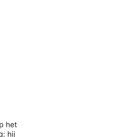
op het
: hij