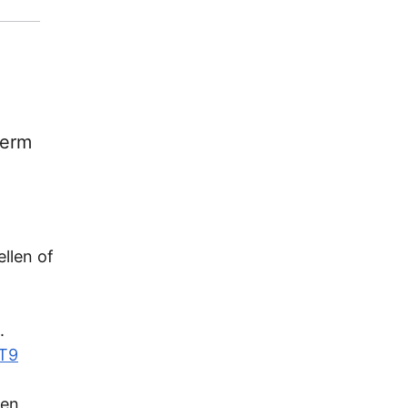
herm
llen of
.
T9
ten