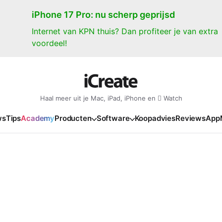
iPhone 17 Pro: nu scherp geprijsd
Internet van KPN thuis? Dan profiteer je van extra
voordeel!
Haal meer uit je Mac, iPad, iPhone en  Watch
ws
Tips
Academy
Producten
Software
Koopadvies
Reviews
App
iPad
iPadOS
o
en Gate
iPad Pro 2025
iPadOS 27
NIEUW
NIEUW
NIEUW
NIEUW
e
iPad Air 2026
iPadOS 26
NIEUW
 2026
oia
iPad Air 2025
iPadOS 18
NIEUW
o M5
oma
iPad mini 7
iPadOS 17
NIEUW
NIEUW
24
ura
iPad 2025
NIEUW