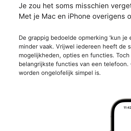
Je zou het soms misschien verget
AirPods Pro 2
Met je Mac en iPhone overigens o
AirPods Max
AirPods Max 2
GERUCHTEN
Alle AirPods
De grappig bedoelde opmerking ‘kun je 
minder vaak. Vrijwel iedereen heeft de
mogelijkheden, opties en functies. Toch 
belangrijkste functies van een telefoon
worden ongelofelijk simpel is.