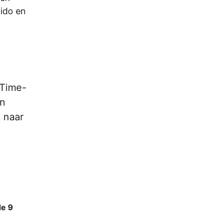
dido en
eTime-
in
 naar
de 9