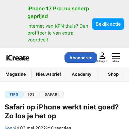
iPhone 17 Pro: nu scherp
geprijsd
Bekijk actie
Internet van KPN thuis? Dan
profiteer je van extra
voordeel!
Abonneren
Menu
Inloggen
Magazine
Nieuwsbrief
Academy
Shop
TIPS
IOS
SAFARI
Safari op iPhone werkt niet goed?
Zo los je het op
Auteur:
Koen
03 mei 2022
0 reacties