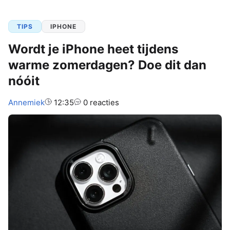
TIPS
IPHONE
Wordt je iPhone heet tijdens
warme zomerdagen? Doe dit dan
nóóit
Auteur:
Annemiek
12:35
0 reacties