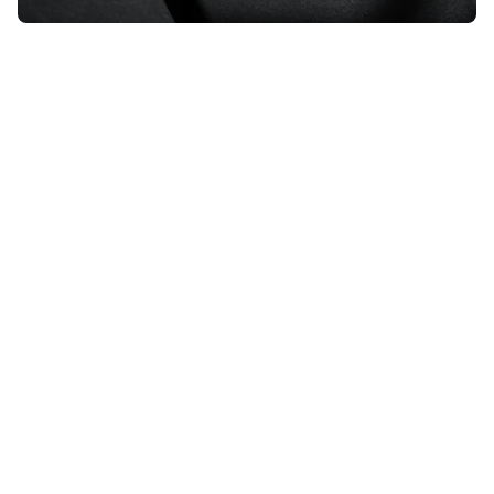
Als je
iPhone
oververhit raakt, moet
je snel afkoeling zoeken – anders
loop je risico op schade. Dit is in elk
geval níét de oplossing.
Lees verder na de advertentie