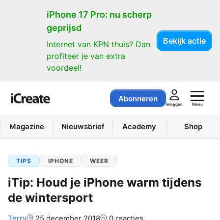
iPhone 17 Pro: nu scherp
geprijsd
Bekijk actie
Internet van KPN thuis? Dan
profiteer je van extra
voordeel!
Abonneren
Menu
Inloggen
Magazine
Nieuwsbrief
Academy
Shop
TIPS
IPHONE
WEER
iTip: Houd je iPhone warm tijdens
de wintersport
Auteur:
Terry
25 december 2018
0 reacties