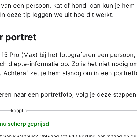
 van een persoon, kat of hond, dan kun je hem
In deze tip leggen we uit hoe dit werkt.
 portret
15 Pro (Max) bij het fotograferen een persoon
sch diepte-informatie op. Zo is het niet nodig o
 Achteraf zet je hem alsnog om in een portretf
en naar een portretfoto, volg je deze stappen
kooptip
 nu scherp geprijsd
net van KPN thuis? Ontvang tot €10 korting per maand en d