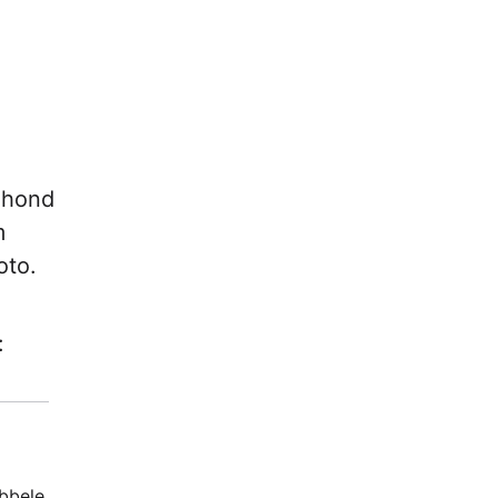
, hond
m
oto.
:
ubbele