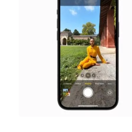
AirPods Pro 2
AirPods Max
AirPods Max 2
GERUCHTEN
Alle AirPods