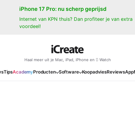
iPhone 17 Pro: nu scherp geprijsd
Internet van KPN thuis? Dan profiteer je van extra
voordeel!
Haal meer uit je Mac, iPad, iPhone en  Watch
ws
Tips
Academy
Producten
Software
Koopadvies
Reviews
App
iPad
iPadOS
o
en Gate
iPad Pro 2025
iPadOS 27
NIEUW
NIEUW
NIEUW
NIEUW
e
iPad Air 2026
iPadOS 26
NIEUW
 2026
oia
iPad Air 2025
iPadOS 18
NIEUW
o M5
oma
iPad mini 7
iPadOS 17
NIEUW
NIEUW
24
ura
iPad 2025
NIEUW