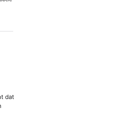
nt dat
n