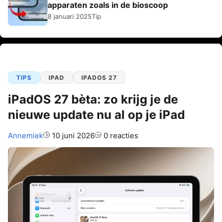
apparaten zoals in de bioscoop
8 januari 2025
Tip
TIPS
IPAD
IPADOS 27
iPadOS 27 bèta: zo krijg je de
nieuwe update nu al op je iPad
Auteur:
Annemiek
10 juni 2026
0 reacties