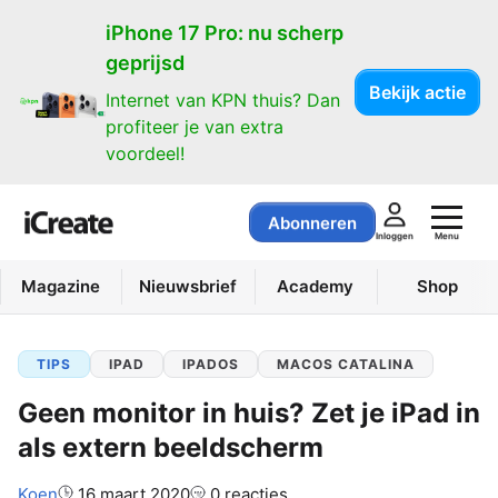
iPhone 17 Pro: nu scherp
geprijsd
Bekijk actie
Internet van KPN thuis? Dan
profiteer je van extra
voordeel!
Abonneren
Menu
Inloggen
Magazine
Nieuwsbrief
Academy
Shop
TIPS
IPAD
IPADOS
MACOS CATALINA
Geen monitor in huis? Zet je iPad in
als extern beeldscherm
Auteur:
Koen
16 maart 2020
0 reacties