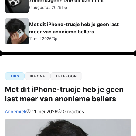
zomerdagen? Doe dit dan nóóit
6 augustus 2026
Tip
Met dit iPhone-trucje heb je geen last
meer van anonieme bellers
11 mei 2026
Tip
TIPS
IPHONE
TELEFOON
Met dit iPhone-trucje heb je geen
last meer van anonieme bellers
Auteur:
Annemiek
11 mei 2026
0 reacties