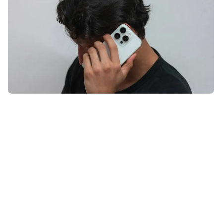
Anonieme bellers zijn niet alleen
irritant, ze kunnen ook gevaarlijk
zijn. Met deze
iPhone
-functie zullen
ze je nooit meer lastigvallen.
Lees verder na de advertentie