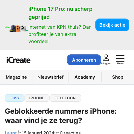
iPhone 17 Pro: nu scherp
geprijsd
Bekijk actie
Internet van KPN thuis? Dan
profiteer je van extra
voordeel!
Abonneren
Menu
Inloggen
Magazine
Nieuwsbrief
Academy
Shop
TIPS
IPHONE
TELEFOON
Geblokkeerde nummers iPhone:
waar vind je ze terug?
Auteur:
Laura
15 januari 2024
0 reacties