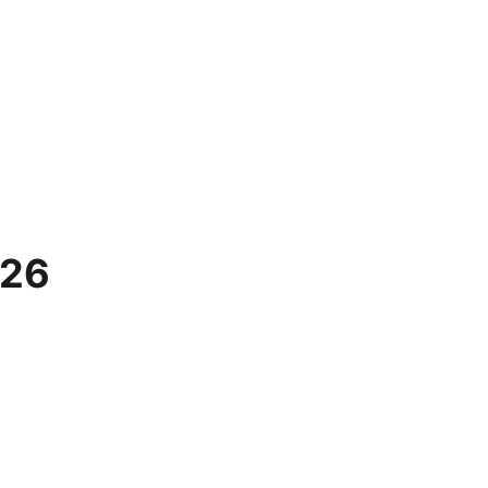
Apple Watch SE 2022
Apple Watch Ultra 2
Apple Watch Ultra
Alle Apple Watches
 26