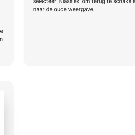
selecteer ‘Klassiek’ om terug te schakel
naar de oude weergave.
ze
an