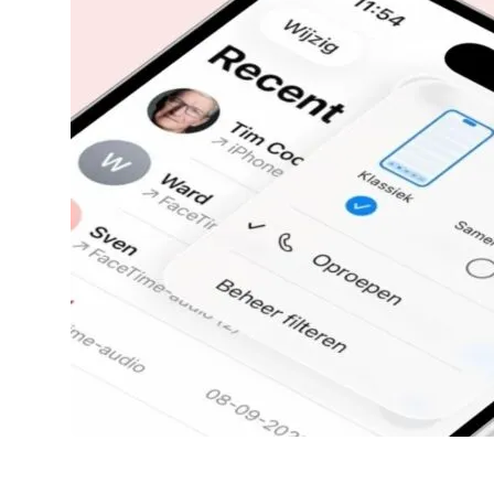
AirPods Pro 2
AirPods Max
AirPods Max 2
GERUCHTEN
Alle AirPods