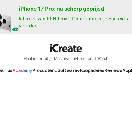
iPhone 17 Pro: nu scherp geprijsd
Internet van KPN thuis? Dan profiteer je van extra
voordeel!
Haal meer uit je Mac, iPad, iPhone en  Watch
ws
Tips
Academy
Producten
Software
Koopadvies
Reviews
App
iPad
iPadOS
o
en Gate
iPad Pro 2025
iPadOS 27
NIEUW
NIEUW
NIEUW
NIEUW
e
iPad Air 2026
iPadOS 26
NIEUW
 2026
oia
iPad Air 2025
iPadOS 18
NIEUW
o M5
oma
iPad mini 7
iPadOS 17
NIEUW
NIEUW
24
ura
iPad 2025
NIEUW