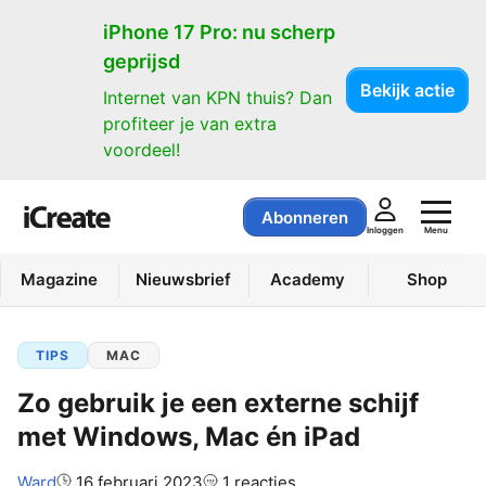
iPhone 17 Pro: nu scherp
geprijsd
Bekijk actie
Internet van KPN thuis? Dan
profiteer je van extra
voordeel!
Abonneren
Menu
Inloggen
Magazine
Nieuwsbrief
Academy
Shop
TIPS
MAC
Zo gebruik je een externe schijf
met Windows, Mac én iPad
Auteur:
Ward
16 februari 2023
1 reacties