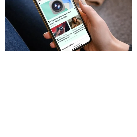
Heb je last van wagenziekte en
vermijd je je
iPhone
daarom – ook
als passagier op weg naar je
vakantiebestemming? Of wil je
tijdens een lange bus- of treinrit op
je MacBook werken, maar word je