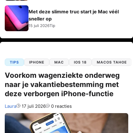
Met deze slimme truc start je Mac véél
sneller op
15 juli 2026
Tip
TIPS
IPHONE
MAC
IOS 18
MACOS TAHOE
Voorkom wagenziekte onderweg
naar je vakantiebestemming met
deze verborgen iPhone-functie
Auteur:
Laura
17 juli 2026
0 reacties