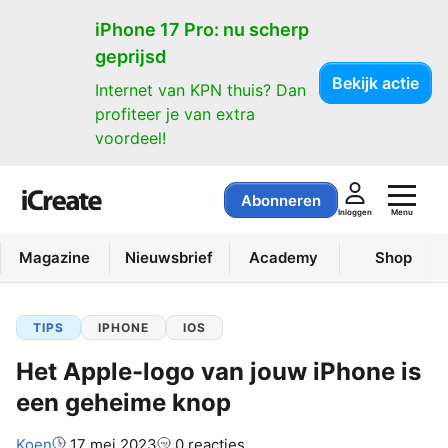
iPhone 17 Pro: nu scherp
geprijsd
Bekijk actie
Internet van KPN thuis? Dan
profiteer je van extra
voordeel!
Abonneren
Menu
Inloggen
Magazine
Nieuwsbrief
Academy
Shop
TIPS
IPHONE
IOS
Het Apple-logo van jouw iPhone is
een geheime knop
Auteur:
Koen
17 mei 2023
0 reacties