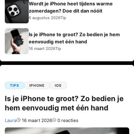
Wordt je iPhone heet tijdens warme
zomerdagen? Doe dit dan nóóit
6 augustus 2026
Tip
Is je iPhone te groot? Zo bedien je hem
eenvoudig met één hand
16 maart 2026
Tip
TIPS
IPHONE
IOS
Is je iPhone te groot? Zo bedien je
hem eenvoudig met één hand
Auteur:
Laura
16 maart 2026
0 reacties