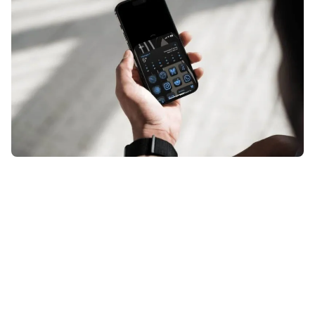
Je kent het vast wel: je probeert
met één hand je iPhone te
bedienen, maar de knop of app die
je nodig hebt, staat nét iets te hoog
op het scherm. Maar natuurlijk heeft