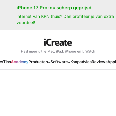
iPhone 17 Pro: nu scherp geprijsd
Internet van KPN thuis? Dan profiteer je van extra
voordeel!
Haal meer uit je Mac, iPad, iPhone en  Watch
ws
Tips
Academy
Producten
Software
Koopadvies
Reviews
App
iPad
iPadOS
o
en Gate
iPad Pro 2025
iPadOS 27
NIEUW
NIEUW
NIEUW
NIEUW
e
iPad Air 2026
iPadOS 26
NIEUW
 2026
oia
iPad Air 2025
iPadOS 18
NIEUW
o M5
oma
iPad mini 7
iPadOS 17
NIEUW
NIEUW
24
ura
iPad 2025
NIEUW