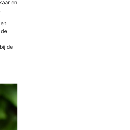
lkaar en
.
 en
 de
bij de