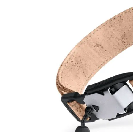
AirPods Pro 2
AirPods Max
AirPods Max 2
GERUCHTEN
Alle AirPods