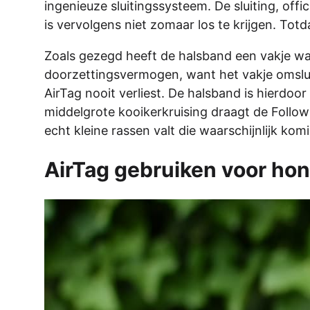
ingenieuze sluitingssysteem. De sluiting, offi
is vervolgens niet zomaar los te krijgen. Totd
Zoals gezegd heeft de halsband een vakje waar
doorzettingsvermogen, want het vakje omslui
AirTag nooit verliest. De halsband is hierdo
middelgrote kooikerkruising draagt de FollowP
echt kleine rassen valt die waarschijnlijk kom
AirTag gebruiken voor ho