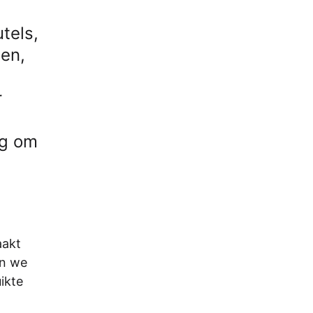
utels,
ten,
r
ng om
aakt
an we
ikte