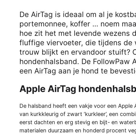
De AirTag is ideaal om al je kostba
portemonnee, koffer … noem maar o
hoe zit het met levende wezens di
fluffige viervoeter, die tijdens d
trouw blijkt en ervandoor stuift?
hondenhalsband. De FollowPaw Ai
een AirTag aan je hond te bevest
Apple AirTag hondenhals
De halsband heeft een vakje voor een ­Apple 
van kurkkleurig of zwart ‘kurkleer’, een combi
eerst dachten en erg stevig en bijt- en water
materialen duurzaam en honderd procent veg