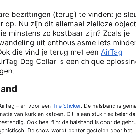
re bezittingen (terug) te vinden: je sle
p. Nu zijn dit allemaal zielloze objec
e minstens zo kostbaar zijn? Zoals je
e wandeling uit enthousiasme iets minde
 Ook die vind je terug met een
AirTag
rTag Dog Collar is een chique oplossi
igen.
band
AirTag – en voor een
Tile Sticker
. De halsband is gem
natie van kurk en katoen. Dit is een stuk flexibeler d
bestendig. Ook heel fijn: de halsband is door de gebru
anistisch. De show wordt echter gestolen door het