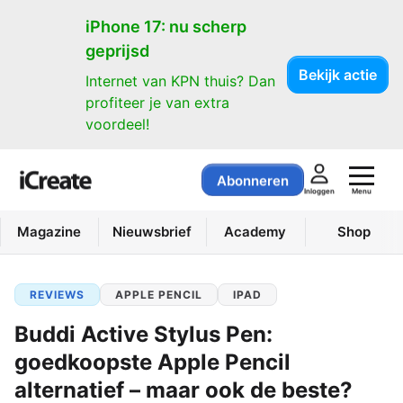
iPhone 17: nu scherp
geprijsd
Bekijk actie
Internet van KPN thuis? Dan
profiteer je van extra
voordeel!
Abonneren
Menu
Inloggen
Magazine
Nieuwsbrief
Academy
Shop
REVIEWS
APPLE PENCIL
IPAD
Buddi Active Stylus Pen:
goedkoopste Apple Pencil
alternatief – maar ook de beste?