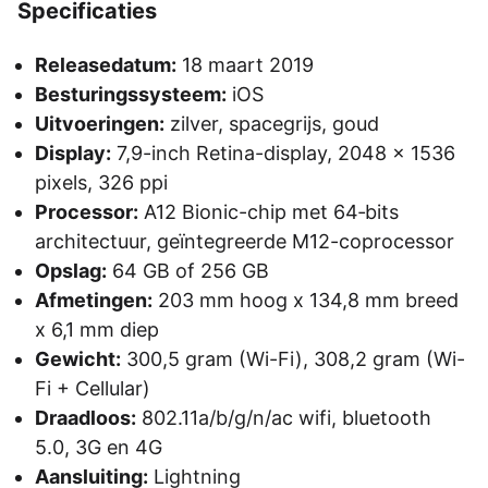
Specificaties
Releasedatum:
18 maart 2019
Besturingssysteem:
iOS
Uitvoeringen:
zilver, spacegrijs, goud
Display:
7,9-inch Retina-display, 2048 x 1536
pixels, 326 ppi
Processor:
A12 Bionic-chip met 64‑bits
architectuur, geïntegreerde M12-coprocessor
Opslag:
64 GB of 256 GB
Afmetingen:
203 mm hoog x 134,8 mm breed
x 6,1 mm diep
Gewicht:
300,5 gram (Wi-Fi), 308,2 gram (Wi-
Fi + Cellular)
Draadloos:
802.11a/b/g/n/ac wifi, bluetooth
5.0, 3G en 4G
Aansluiting:
Lightning