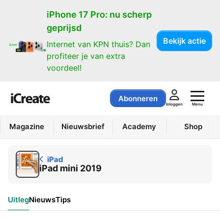
iPad
iPhone 17 Pro: nu scherp
geprijsd
Bekijk actie
Internet van KPN thuis? Dan
profiteer je van extra
voordeel!
Abonneren
Menu
Inloggen
Magazine
Nieuwsbrief
Academy
Shop
iPad
iPad mini 2019
Uitleg
Nieuws
Tips