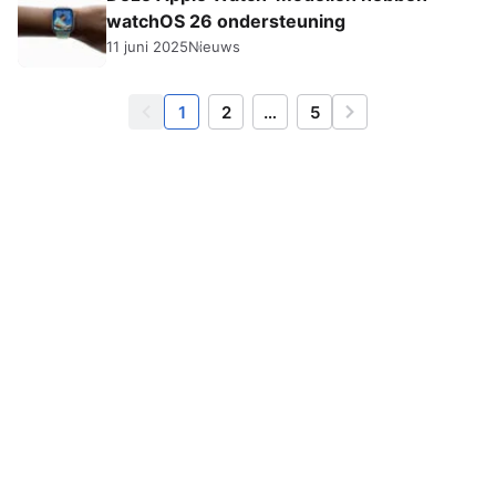
watchOS 26 ondersteuning
11 juni 2025
Nieuws
1
2
…
5
Vorige
Volgende