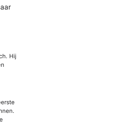
maar
h. Hij
n
eerste
unnen.
ie