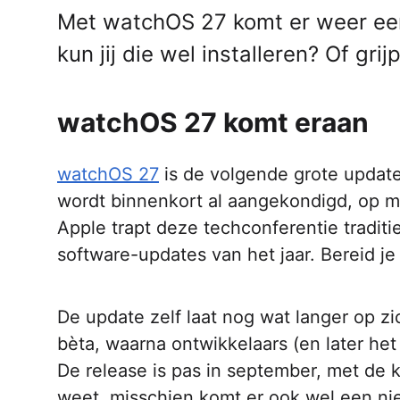
Met watchOS 27 komt er weer ee
kun jij die wel installeren? Of grij
watchOS 27 komt eraan
watchOS 27
is de volgende grote update
wordt binnenkort al aangekondigd, op ma
Apple trapt deze techconferentie tradit
software-updates van het jaar. Bereid je
De update zelf laat nog wat langer op z
bèta, waarna ontwikkelaars (en later he
De release is pas in september, met de
weet, misschien komt er ook wel een nie