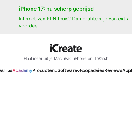
iPhone 17: nu scherp geprijsd
Internet van KPN thuis? Dan profiteer je van extra
voordeel!
Haal meer uit je Mac, iPad, iPhone en  Watch
ws
Tips
Academy
Producten
Software
Koopadvies
Reviews
App
iPad
iPadOS
o
en Gate
iPad Pro 2025
iPadOS 27
NIEUW
NIEUW
NIEUW
NIEUW
e
iPad Air 2026
iPadOS 26
NIEUW
 2026
oia
iPad Air 2025
iPadOS 18
NIEUW
o M5
oma
iPad mini 7
iPadOS 17
NIEUW
NIEUW
24
ura
iPad 2025
NIEUW