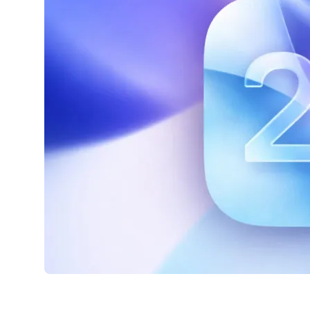
AirPods Pro 2
AirPods Max
AirPods Max 2
GERUCHTEN
Alle AirPods