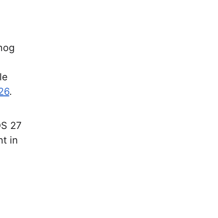
 nog
e
le
26
.
OS 27
t in