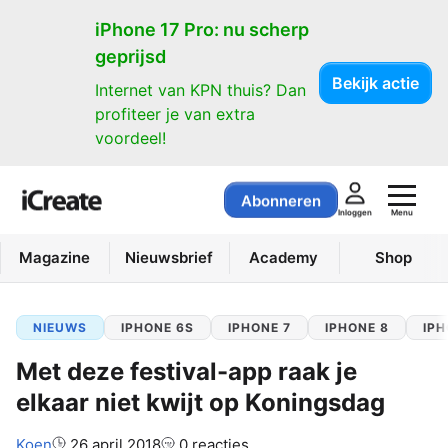
iPhone 17 Pro: nu scherp
geprijsd
Bekijk actie
Internet van KPN thuis? Dan
profiteer je van extra
voordeel!
Abonneren
Menu
Inloggen
Magazine
Nieuwsbrief
Academy
Shop
NIEUWS
IPHONE 6S
IPHONE 7
IPHONE 8
IPH
Met deze festival-app raak je
elkaar niet kwijt op Koningsdag
Auteur:
Koen
26 april 2018
0 reacties