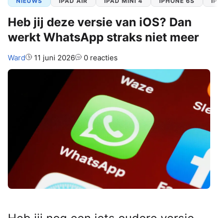
NIEUWS
IPAD AIR
IPAD MINI 4
IPHONE 6S
I
Heb jij deze versie van iOS? Dan
werkt WhatsApp straks niet meer
Auteur:
Ward
11 juni 2026
0 reacties