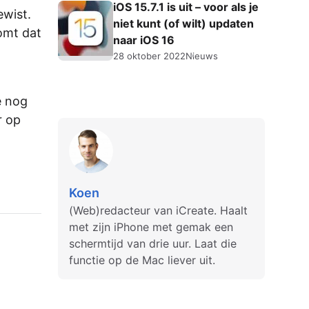
iOS 15.7.1 is uit – voor als je
ewist.
niet kunt (of wilt) updaten
komt dat
naar iOS 16
28 oktober 2022
Nieuws
e nog
r op
Koen
(Web)redacteur van iCreate. Haalt
met zijn iPhone met gemak een
schermtijd van drie uur. Laat die
functie op de Mac liever uit.