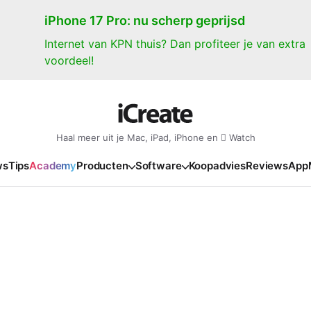
iPhone 17 Pro: nu scherp geprijsd
Internet van KPN thuis? Dan profiteer je van extra
voordeel!
Haal meer uit je Mac, iPad, iPhone en  Watch
ws
Tips
Academy
Producten
Software
Koopadvies
Reviews
App
iPad
iPadOS
o
en Gate
iPad Pro 2025
iPadOS 27
NIEUW
NIEUW
NIEUW
NIEUW
e
iPad Air 2026
iPadOS 26
NIEUW
 2026
oia
iPad Air 2025
iPadOS 18
NIEUW
o M5
oma
iPad mini 7
iPadOS 17
NIEUW
NIEUW
24
ura
iPad 2025
NIEUW