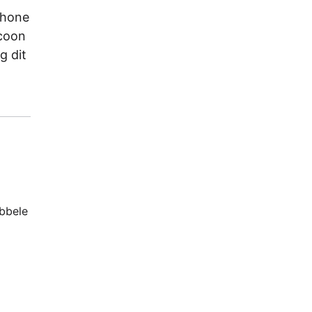
Phone
icoon
g dit
ubbele