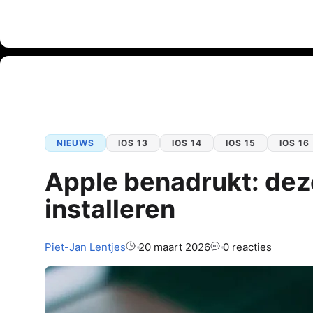
NIEUWS
IOS 13
IOS 14
IOS 15
IOS 16
Apple benadrukt: dez
installeren
Auteur:
Piet-Jan
Lentjes
20 maart 2026
0 reacties