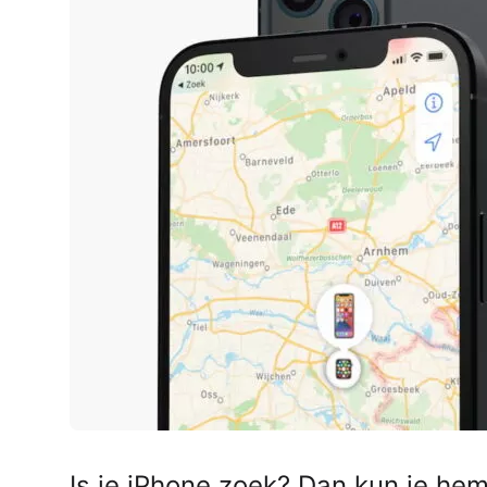
AirPods Pro 2
AirPods Max
AirPods Max 2
GERUCHTEN
Alle AirPods
Is je iPhone zoek? Dan kun je he