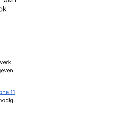
ok
werk.
 geven
one 11
nodig