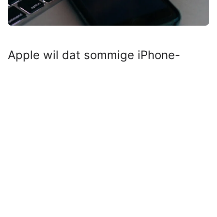
Apple wil dat sommige iPhone-
gebruikers snel in actie komen. Een
nieuwe update beschermt je toestel
tegen serieuze dreigingen.
Lees verder na de advertentie