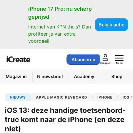
iPhone 17 Pro: nu scherp
geprijsd
Bekijk actie
Internet van KPN thuis? Dan
profiteer je van extra
voordeel!
Abonneren
Menu
Inloggen
Magazine
Nieuwsbrief
Academy
Shop
NIEUWS
APPLE MAGIC KEYBOARD
IPHONE
IOS 
iOS 13: deze handige toetsenbord-
truc komt naar de iPhone (en deze
niet)