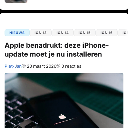
NIEUWS
IOS 13
IOS 14
IOS 15
IOS 16
IO
Apple benadrukt: deze iPhone-
update moet je nu installeren
Auteur:
Piet-Jan
20 maart 2026
0 reacties