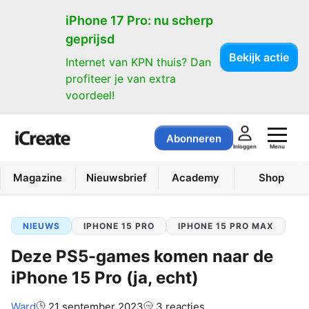
iPhone 17 Pro: nu scherp
geprijsd
Bekijk actie
Internet van KPN thuis? Dan
profiteer je van extra
voordeel!
Abonneren
Menu
Inloggen
Magazine
Nieuwsbrief
Academy
Shop
NIEUWS
IPHONE 15 PRO
IPHONE 15 PRO MAX
Deze PS5-games komen naar de
iPhone 15 Pro (ja, echt)
Auteur:
Ward
21 september 2023
3 reacties