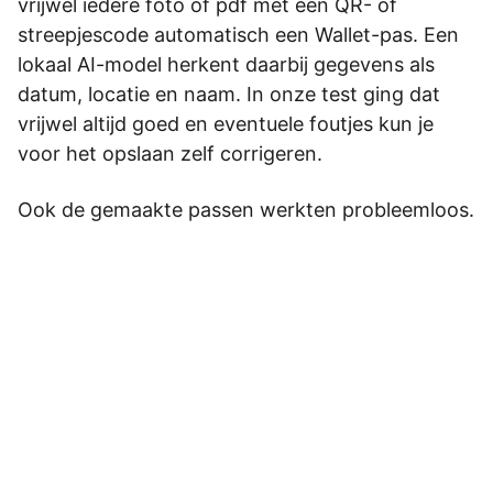
vrijwel iedere foto of pdf met een QR- of
streepjescode automatisch een Wallet-pas. Een
lokaal AI-model herkent daarbij gegevens als
datum, locatie en naam. In onze test ging dat
vrijwel altijd goed en eventuele foutjes kun je
voor het opslaan zelf corrigeren.
Ook de gemaakte passen werkten probleemloos.
NeatPass kan zelfs een pdf met meerdere
tickets opsplitsen in afzonderlijke Wallet-passen.
Verwacht alleen geen live-updates of
gatewijzigingen: de app zet een bestaande code
om, maar staat niet in verbinding met de
uitgever. Eén bestand scannen is gratis,
onbeperkt passen maken kost € 4,99.
Bijdehand