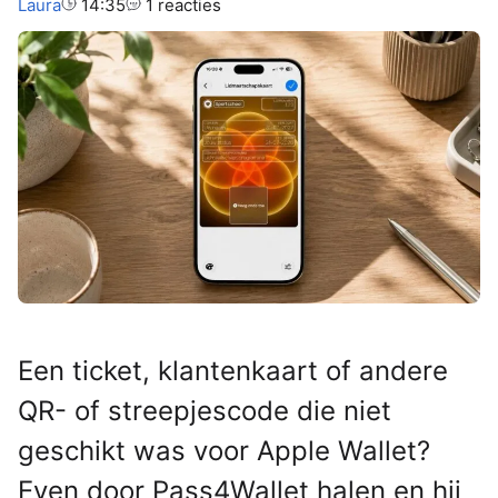
Auteur:
Laura
14:35
1 reacties
Een ticket, klantenkaart of andere
QR- of streepjescode die niet
geschikt was voor Apple Wallet?
Even door Pass4Wallet halen en hij