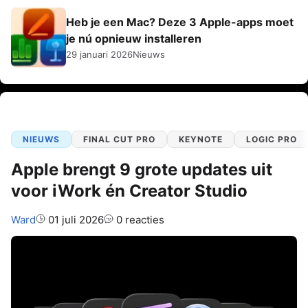
Heb je een Mac? Deze 3 Apple-apps moet
je nú opnieuw installeren
29 januari 2026
Nieuws
NIEUWS
FINAL CUT PRO
KEYNOTE
LOGIC PRO
Apple brengt 9 grote updates uit
voor iWork én Creator Studio
Auteur:
Ward
01 juli 2026
0 reacties