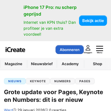
iPhone 17 Pro: nu scherp
geprijsd
Bekijk actie
Internet van KPN thuis? Dan
profiteer je van extra
voordeel!
Abonneren
Menu
Inloggen
Magazine
Nieuwsbrief
Academy
Shop
NIEUWS
KEYNOTE
NUMBERS
PAGES
Grote update voor Pages, Keynote
en Numbers: dit is er nieuw
Auteur:
Ward
29 januari 2026
0 reacties