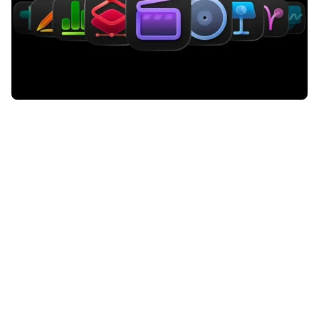
Apple heeft grote updates
uitgebracht voor de drie iWork-
apps, én voor de zes apps van
Apple Creator Studio. Dit is er
nieuw.
Lees verder na de advertentie