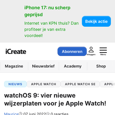
iPhone 17: nu scherp
geprijsd
Bekijk actie
Internet van KPN thuis? Dan
profiteer je van extra
voordeel!
Abonneren
Menu
Inloggen
Magazine
Nieuwsbrief
Academy
Shop
NIEUWS
APPLE WATCH
APPLE WATCH SE
APPLE
watchOS 9: vier nieuwe
wijzerplaten voor je Apple Watch!
Auteur:
Maurice
07 juni 2022
0 reacties